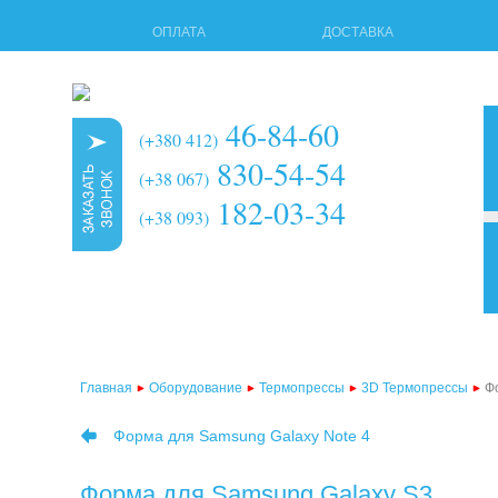
ОПЛАТА
ДОСТАВКА
46-84-60
(+380 412)
830-54-54
(+38 067)
182-03-34
(+38 093)
3d т
мног
терм
Главная
Оборудование
Термопрессы
3D Термопрессы
Ф
терм
Форма для Samsung Galaxy Note 4
терм
терм
Форма для Samsung Galaxy S3