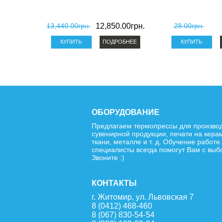
13,440.00грн.
12,850.00грн.
28.00грн.
ПОДРОБНЕЕ
ОБОРУДОВАНИЕ
Предлагаем термопрессы для произво
сувенирной продукции, печати на кера
ткани, металле и т. д. Обучение работе
специалисты всегда помогут Вам с выб
Звоните :)
КОНТАКТЫ
г. Житомир, ул. Львовская 7
8 (0412) 468-460
8 (067) 830-54-54