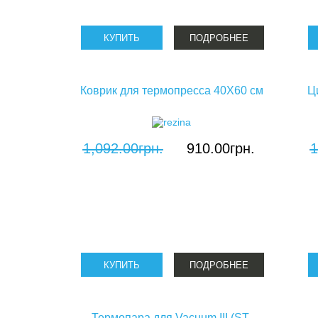
ПОДРОБНЕЕ
Коврик для термопресса 40X60 см
Ц
1,092.00грн.
910.00грн.
1
ПОДРОБНЕЕ
Термопара для Vacuum III (ST-