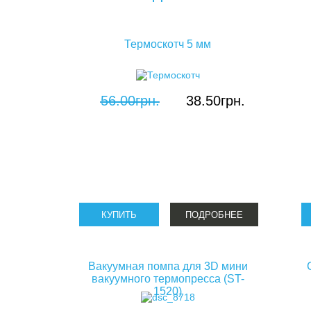
тер
про
Термоскотч 5 мм
56.00грн.
38.50грн.
ПОДРОБНЕЕ
Вакуумная помпа для 3D мини
вакуумного термопресса (ST-
1520)