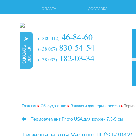
ОПЛАТА
ДОСТАВКА
46-84-60
(+380 412)
830-54-54
(+38 067)
182-03-34
(+38 093)
3d 
мно
тер
Главная
Оборудование
Запчасти для термопрессов
Термоп
тер
Термоэлемент Photo USA для кружек 7,5-9 см
тер
тер
Термопара для Vacuum III (ST-3042)