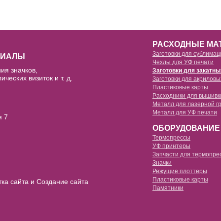
РАСХОДНЫЕ МА
Заготовки для сублимац
РИАЛЫ
Чехлы для УФ печати
ия значков,
Заготовки для закатны
кружки для сублимации
ических визиток и т. д.
Заготовки для акриловы
чехлы для уф печати силиконовы
Пластиковые карты
заготовки 25мм
чехлы для 3d сублимации full edg
Расходники для вышивк
чехлы для уф печати силиконовы
Металл для лазерной г
заготовки 32мм
чехлы для 3d сублимации
Металл для УФ печати
флизелин водорастворимый
я 7
чехлы для уф печати силиконовы
заготовки 44мм
ОБОРУДОВАНИЕ
чехлы для 2d сублимации силикон
пленка водорастворимая
чехлы для уф печати силиконовы
Термопрессы
заготовки 58мм
УФ принтеры
чехлы для 2d сублимации силикон
нитка водорастворимая
Запчасти для термопре
чехлы для уф печати силиконовы
3d термопрессы
Значки
заготовки 75мм
чехлы для 2d сублимации пластик
Режущие плоттеры
многофункциональные термопре
Пластиковые карты
тка сайта и Создание сайта
станки для значков
брелоки для сублимации
Памятники
термопрессы для футболок
сменные насадки
бейджи для сублимации
термопрессы для кружек
высечки
часы для сублимации