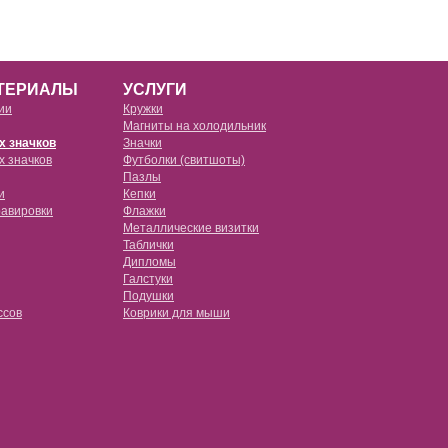
ТЕРИАЛЫ
УСЛУГИ
ии
Кружки
Магниты на холодильник
х значков
Значки
х значков
Футболки (свитшоты)
е прозрачные
Пазлы
e
и
Кепки
е черные
равировки
Флажки
Металлические визитки
е красные
Таблички
овые (tpu) с пластиковой пластиной
Дипломы
е розовые
Галстуки
Подушки
овые (tpu) с металлической пластиной
ссов
Коврики для мыши
е белые
овые (pc)
ссы