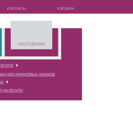
КОНТАКТЫ
КОРЗИНА
РАСХОДНИКИ
 ПЕЧАТИ
ВКИ ДЛЯ АКРИЛОВЫХ ЗНАЧКОВ
новые прозрачные
КИ
новые черные
Я УФ ПЕЧАТИ
новые красные
новые розовые
новые белые