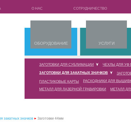
А
О НАС
СОТРУДНИЧЕСТВО
ОБОРУДОВАНИЕ
УСЛУГИ
ЗАГОТОВКИ ДЛЯ СУБЛИМАЦИИ
ЧЕХЛЫ ДЛЯ УФ
ЗАГОТОВКИ ДЛЯ ЗАКАТНЫХ ЗНАЧКОВ
ЗАГОТО
кружки для сублимации
чехлы для уф печати силико
РАСХОДНИКИ ДЛЯ ВЫШИВ
ПЛАСТИКОВЫЕ КАРТЫ
заготовки 25мм
чехлы для 3d сублимации full edge
чехлы для уф печати силико
МЕТАЛЛ ДЛЯ ЛАЗЕРНОЙ ГРАВИРОВКИ
МЕТАЛЛ ДЛ
флизелин водорастворимый
заготовки 32мм
чехлы для 3d сублимации
чехлы для уф печати силико
пленка водорастворимая
заготовки 44мм
чехлы для 2d сублимации силиконовые (tpu) с пластиковой пластиной
чехлы для уф печати силико
нитка водорастворимая
заготовки 58мм
чехлы для 2d сублимации силиконовые (tpu) с металлической пластиной
чехлы для уф печати силико
ля закатных значков
Заготовки 44мм
заготовки 75мм
чехлы для 2d сублимации пластиковые (pc)