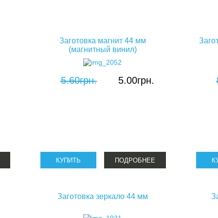
брелоки для сублимации
бейджи для сублимации
Заготовка магнит 44 мм
Заго
часы для сублимации
(магнитный винил)
подушки для сублимации
пазлы для сублимации
5.60грн.
5.00грн.
коврики для мыши сублимационные
металл для сублимации
металлические визитки
магниты для сублимации
обложки на паспорт для сублимации
ПОДРОБНЕЕ
чехлы на ноутбук для сублимации
медали для сублимации
Заготовка зеркало 44 мм
З
блокноты для сублимации