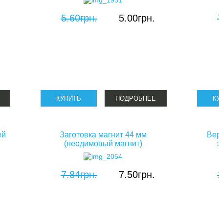
косметички для сублимации
5.60грн.
5.00грн.
клатчи для сублимации
ПОДРОБНЕЕ
ей
Заготовка магнит 44 мм
Вер
(неодимовый магнит)
7.84грн.
7.50грн.