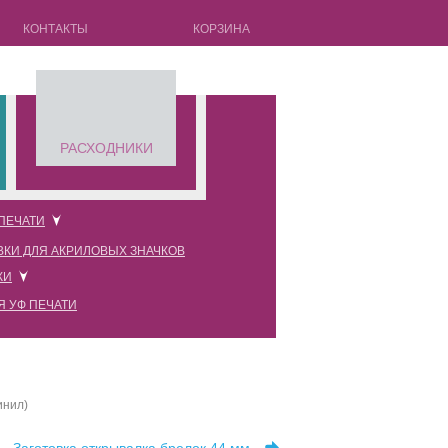
КОНТАКТЫ
КОРЗИНА
РАСХОДНИКИ
 ПЕЧАТИ
ВКИ ДЛЯ АКРИЛОВЫХ ЗНАЧКОВ
новые прозрачные
КИ
новые черные
Я УФ ПЕЧАТИ
новые красные
новые розовые
новые белые
инил)