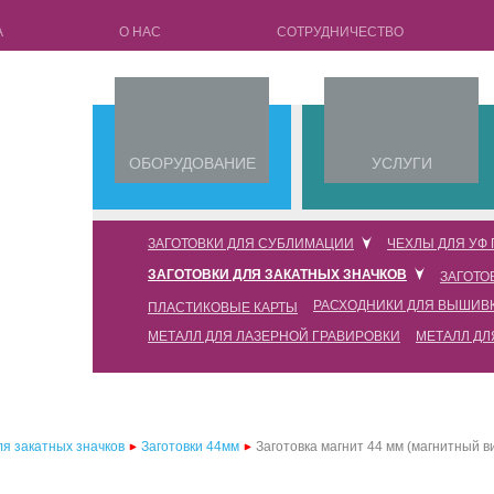
А
О НАС
СОТРУДНИЧЕСТВО
ОБОРУДОВАНИЕ
УСЛУГИ
ЗАГОТОВКИ ДЛЯ СУБЛИМАЦИИ
ЧЕХЛЫ ДЛЯ УФ
ЗАГОТОВКИ ДЛЯ ЗАКАТНЫХ ЗНАЧКОВ
ЗАГОТО
кружки для сублимации
чехлы для уф печати силико
РАСХОДНИКИ ДЛЯ ВЫШИВ
ПЛАСТИКОВЫЕ КАРТЫ
заготовки 25мм
чехлы для 3d сублимации full edge
чехлы для уф печати силико
МЕТАЛЛ ДЛЯ ЛАЗЕРНОЙ ГРАВИРОВКИ
МЕТАЛЛ ДЛ
флизелин водорастворимый
заготовки 32мм
чехлы для 3d сублимации
чехлы для уф печати силико
пленка водорастворимая
заготовки 44мм
чехлы для 2d сублимации силиконовые (tpu) с пластиковой пластиной
чехлы для уф печати силико
нитка водорастворимая
заготовки 58мм
чехлы для 2d сублимации силиконовые (tpu) с металлической пластиной
чехлы для уф печати силико
ля закатных значков
Заготовки 44мм
Заготовка магнит 44 мм (магнитный в
заготовки 75мм
чехлы для 2d сублимации пластиковые (pc)