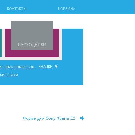
КОНТАКТЫ
КОРЗИНА
РАСХОДНИКИ
ЗНАЧКИ
ЛЯ ТЕРМОПРЕССОВ
АМЯТНИКИ
станки для значков
сменные насадки
высечки
Форма для Sony Xperia Z2