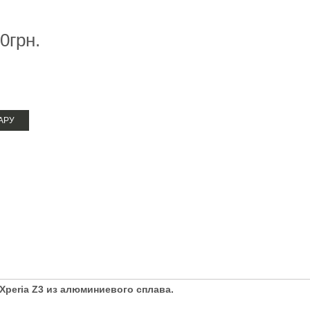
термопрессы для ручек
0грн.
промышленные термопрессы
АРУ
Xperia Z3 из алюминиевого сплава.