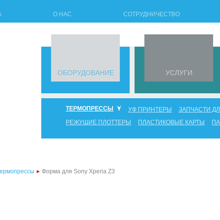
А
О НАС
СОТРУДНИЧЕСТВО
ОБОРУДОВАНИЕ
УСЛУГИ
ТЕРМОПРЕССЫ
УФ ПРИНТЕРЫ
ЗАПЧАСТИ Д
РЕЖУЩИЕ ПЛОТТЕРЫ
ПЛАСТИКОВЫЕ КАРТЫ
П
3d термопрессы
многофункциональные термопрессы
термопрессы для футболок
Термопрессы
Форма для Sony Xperia Z3
термопрессы для кружек
термопрессы для тарелок
термопрессы для кепок