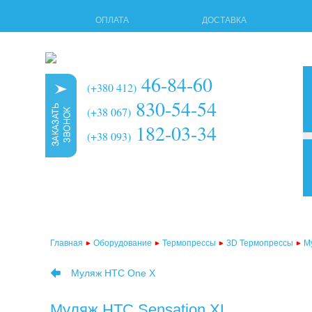
ОПЛАТА
ДОСТАВКА
46-84-60
(+380 412)
830-54-54
(+38 067)
182-03-34
(+38 093)
3d т
мног
терм
Главная
Оборудование
Термопрессы
3D Термопрессы
М
терм
Муляж HTC One X
терм
терм
Муляж HTC Sensation XL