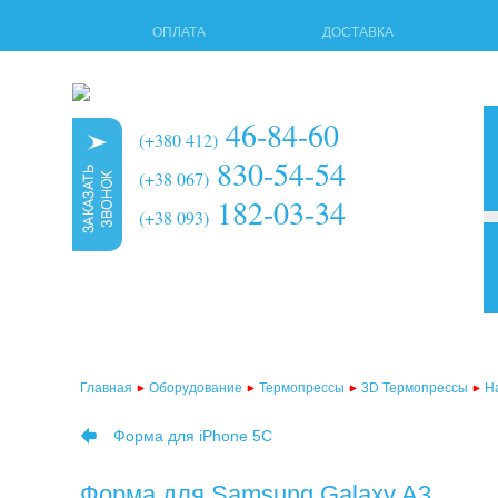
ОПЛАТА
ДОСТАВКА
46-84-60
(+380 412)
830-54-54
(+38 067)
182-03-34
(+38 093)
3d т
мног
терм
Главная
Оборудование
Термопрессы
3D Термопрессы
Н
терм
Форма для iPhone 5C
терм
терм
Форма для Samsung Galaxy A3