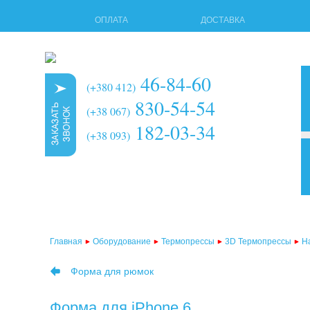
ОПЛАТА
ДОСТАВКА
46-84-60
(+380 412)
830-54-54
(+38 067)
182-03-34
(+38 093)
3d т
мног
терм
Главная
Оборудование
Термопрессы
3D Термопрессы
Н
терм
Форма для рюмок
терм
терм
Форма для iPhone 6