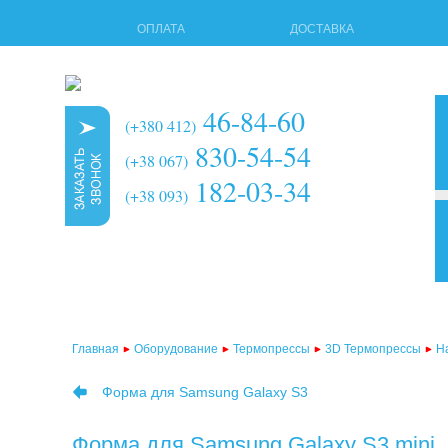
ОПЛАТА
ДОСТАВКА
46-84-60
(+380 412)
830-54-54
(+38 067)
182-03-34
(+38 093)
3d т
мног
терм
Главная
Оборудование
Термопрессы
3D Термопрессы
Н
терм
Форма для Samsung Galaxy S3
терм
терм
Форма для Samsung Galaxy S3 mini