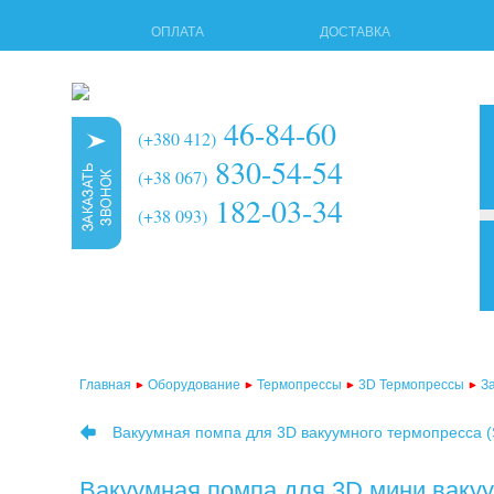
ОПЛАТА
ДОСТАВКА
46-84-60
(+380 412)
830-54-54
(+38 067)
182-03-34
(+38 093)
3d т
мног
терм
Главная
Оборудование
Термопрессы
3D Термопрессы
З
терм
Вакуумная помпа для 3D вакуумного термопресса (
терм
терм
Вакуумная помпа для 3D мини вакуу