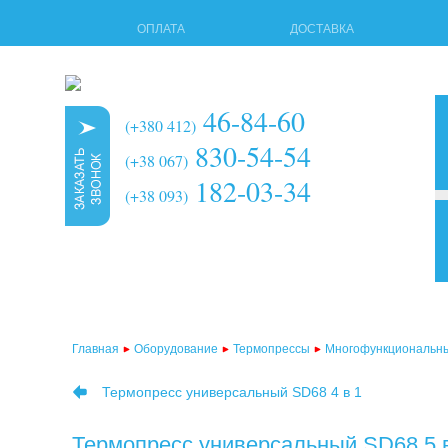
ОПЛАТА
ДОСТАВКА
46-84-60
(+380 412)
830-54-54
(+38 067)
182-03-34
(+38 093)
3d т
мног
терм
Главная
Оборудование
Термопрессы
Многофункциональн
терм
Термопресс универсальный SD68 4 в 1
терм
терм
Термопресс универсальный SD68 5 