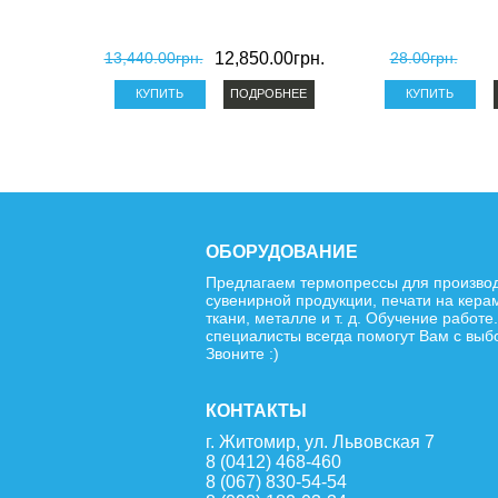
13,440.00грн.
12,850.00грн.
28.00грн.
ПОДРОБНЕЕ
ОБОРУДОВАНИЕ
Предлагаем термопрессы для произво
сувенирной продукции, печати на кера
ткани, металле и т. д. Обучение работе
специалисты всегда помогут Вам с выб
Звоните :)
КОНТАКТЫ
г. Житомир, ул. Львовская 7
8 (0412) 468-460
8 (067) 830-54-54