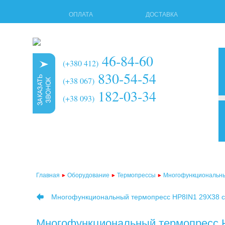
ОПЛАТА
ДОСТАВКА
46-84-60
(+380 412)
830-54-54
(+38 067)
182-03-34
(+38 093)
3d т
мног
терм
Главная
Оборудование
Термопрессы
Многофункциональн
терм
Многофункциональный термопресс HP8IN1 29Х38 
терм
терм
Многофункциональный термопресс H