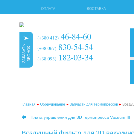
ОПЛАТА
ДОСТАВКА
46-84-60
(+380 412)
830-54-54
(+38 067)
182-03-34
(+38 093)
3d 
мно
тер
Главная
Оборудование
Запчасти для термопрессов
Воздуш
тер
Плата управления для 3D термопресса Vacuum III
тер
тер
Воздушный фильтр для 3D вакуумно