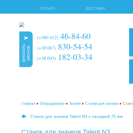
ОПЛАТА
ДОСТАВКА
46-84-60
(+380 412)
830-54-54
(+38 067)
182-03-34
(+38 093)
3d 
мно
тер
Главная
Оборудование
Значки
Станки для значков
Стано
тер
Станок для значков Talent N3 с насадкой 75 мм
тер
тер
Станок для значков Talent N3