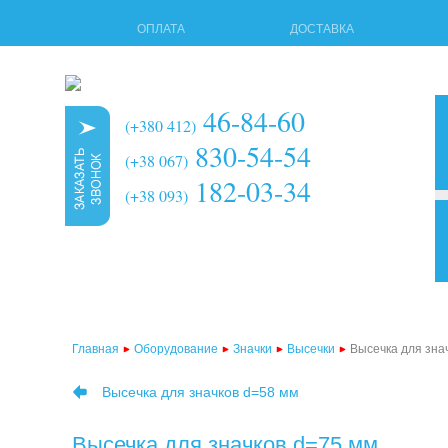
ОПЛАТА
ДОСТАВКА
46-84-60
(+380 412)
830-54-54
(+38 067)
182-03-34
(+38 093)
3d 
мно
тер
Главная
Оборудование
Значки
Высечки
Высечка для зна
тер
Высечка для значков d=58 мм
тер
тер
Высечка для значков d=75 мм