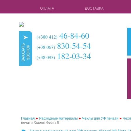
ОПЛАТА
ДОСТАВКА
46-84-60
(+380 412)
830-54-54
(+38 067)
182-03-34
(+38 093)
кружки для 
чехлы для 3d
чехлы для 3
чехлы для 2d
чехлы для 2
Главная
Расходные материалы
Чехлы для УФ печати
Чехл
печати Xiaomi Redmi 8
чехлы для 2d