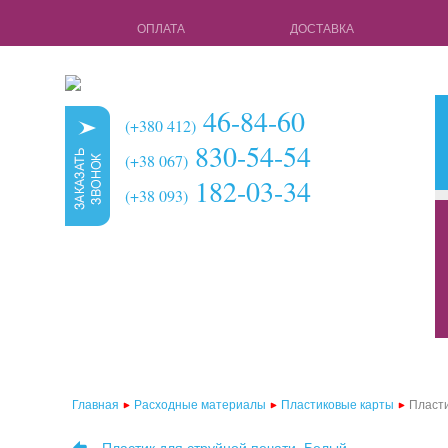
ОПЛАТА
ДОСТАВКА
46-84-60
(+380 412)
830-54-54
(+38 067)
182-03-34
(+38 093)
кружки для 
чехлы для 3d
чехлы для 3
чехлы для 2d
чехлы для 2
Главная
Расходные материалы
Пластиковые карты
Пласти
чехлы для 2d