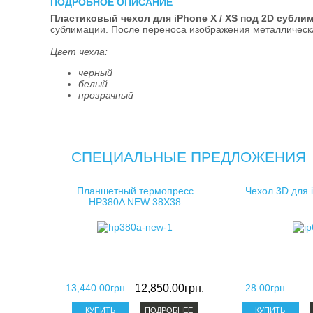
ПОДРОБНОЕ ОПИСАНИЕ
косметички д
Пластиковый чехол для iPhone X / XS под 2D субли
сублимации. После переноса изображения металлическа
клатчи для с
Цвет чехла:
черный
белый
прозрачный
СПЕЦИАЛЬНЫЕ ПРЕДЛОЖЕНИЯ
Планшетный термопресс
Чехол 3D для 
HP380A NEW 38X38
13,440.00грн.
12,850.00грн.
28.00грн.
ПОДРОБНЕЕ