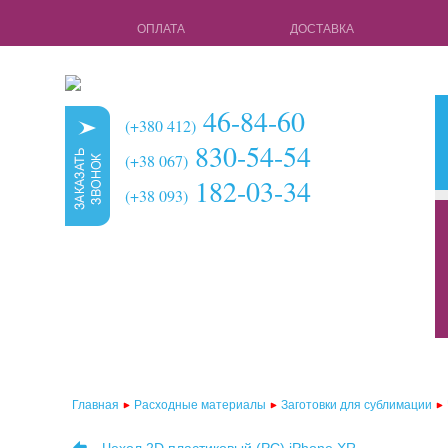
ОПЛАТА
ДОСТАВКА
46-84-60
(+380 412)
830-54-54
(+38 067)
182-03-34
(+38 093)
кружки для с
чехлы для 3d 
чехлы для 3d
чехлы для 2d
чехлы для 2d
Главная
Расходные материалы
Заготовки для сублимации
чехлы для 2d