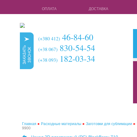
ОПЛАТА
ДОСТАВКА
46-84-60
(+380 412)
830-54-54
(+38 067)
182-03-34
(+38 093)
кружки для с
чехлы для 3d 
чехлы для 3d
чехлы для 2d
чехлы для 2d
Главная
Расходные материалы
Заготовки для сублимации
9900
чехлы для 2d