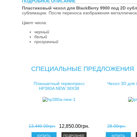
ПОДРОБНОЕ ОПИСАНИЕ
косметички д
Пластиковый чехол для BlackBerry 9900 под 2D суб
сублимации. После переноса изображения металлическа
клатчи для с
Цвет чехла:
черный
белый
прозрачный
СПЕЦИАЛЬНЫЕ ПРЕДЛОЖЕНИЯ
Планшетный термопресс
Чехол 3D для 
HP380A NEW 38X38
13,440.00грн.
12,850.00грн.
28.00грн.
ПОДРОБНЕЕ