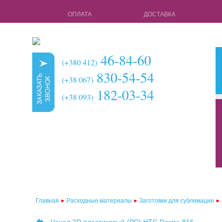
ОПЛАТА
ДОСТАВКА
46-84-60
(+380 412)
830-54-54
(+38 067)
182-03-34
(+38 093)
кружки для с
чехлы для 3d 
чехлы для 3d
чехлы для 2d
чехлы для 2d
Главная
Расходные материалы
Заготовки для сублимации
чехлы для 2d