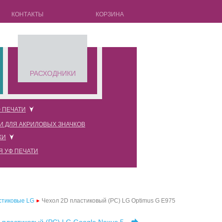
КОНТАКТЫ
КОРЗИНА
РАСХОДНИКИ
 ПЕЧАТИ
И ДЛЯ АКРИЛОВЫХ ЗНАЧКОВ
оновые прозрачные
КИ
оновые черные
Я УФ ПЕЧАТИ
оновые красные
оновые розовые
оновые белые
стиковые LG
Чехол 2D пластиковый (PC) LG Optimus G E975