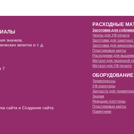
РАСХОДНЫЕ МА
Заготовки для сублим
РИАЛЫ
Чехлы для УФ печати
ия значков,
Заготовки для закатных
кружки для сублимации
ических визиток и т. д.
Заготовки для акриловы
чехлы для уф печати силиконовы
Пластиковые карты
заготовки 25мм
чехлы для 3d сублимации full edg
Расходники для вышивк
чехлы для уф печати силиконовы
Металл для лазерной г
заготовки 32мм
чехлы для 3d сублимации
Металл для УФ печати
флизелин водорастворимый
я 7
чехлы для уф печати силиконовы
заготовки 44мм
ОБОРУДОВАНИЕ
чехлы для 2d сублимации силикон
пленка водорастворимая
чехлы для уф печати силиконовы
Термопрессы
заготовки 58мм
УФ принтеры
чехлы для 2d сублимации силикон
нитка водорастворимая
Запчасти для термопре
чехлы для уф печати силиконовы
3d термопрессы
Значки
заготовки 75мм
чехлы для 2d сублимации пластик
Режущие плоттеры
многофункциональные термопре
Пластиковые карты
тка сайта и Создание сайта
станки для значков
брелоки для сублимации
Памятники
термопрессы для футболок
сменные насадки
бейджи для сублимации
термопрессы для кружек
высечки
часы для сублимации