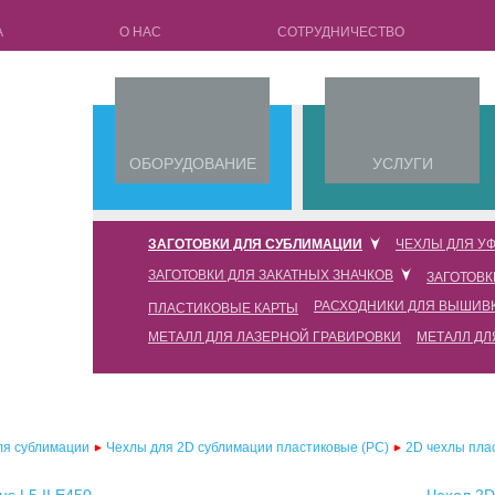
А
О НАС
СОТРУДНИЧЕСТВО
ОБОРУДОВАНИЕ
УСЛУГИ
ЗАГОТОВКИ ДЛЯ СУБЛИМАЦИИ
ЧЕХЛЫ ДЛЯ УФ
ЗАГОТОВКИ ДЛЯ ЗАКАТНЫХ ЗНАЧКОВ
ЗАГОТОВК
кружки для сублимации
чехлы для уф печати силик
РАСХОДНИКИ ДЛЯ ВЫШИВ
ПЛАСТИКОВЫЕ КАРТЫ
заготовки 25мм
чехлы для 3d сублимации full edge
чехлы для уф печати силик
МЕТАЛЛ ДЛЯ ЛАЗЕРНОЙ ГРАВИРОВКИ
МЕТАЛЛ ДЛ
флизелин водорастворимый
заготовки 32мм
чехлы для 3d сублимации
чехлы для уф печати силик
пленка водорастворимая
заготовки 44мм
чехлы для 2d сублимации силиконовые (tpu) с пластиковой пластиной
чехлы для уф печати силик
нитка водорастворимая
заготовки 58мм
чехлы для 2d сублимации силиконовые (tpu) с металлической пластиной
чехлы для уф печати силик
ля сублимации
Чехлы для 2D сублимации пластиковые (PC)
2D чехлы пла
заготовки 75мм
чехлы для 2d сублимации пластиковые (pc)