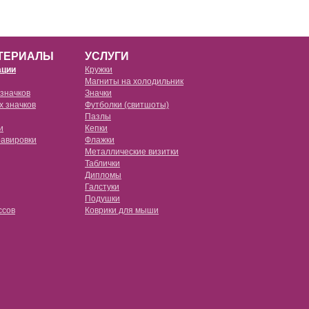
ТЕРИАЛЫ
УСЛУГИ
ации
Кружки
Магниты на холодильник
 значков
Значки
х значков
Футболки (свитшоты)
е прозрачные
Пазлы
e
и
Кепки
е черные
равировки
Флажки
Металлические визитки
е красные
Таблички
овые (tpu) с пластиковой пластиной
Дипломы
е розовые
Галстуки
Подушки
овые (tpu) с металлической пластиной
ссов
Коврики для мыши
е белые
овые (pc)
ссы