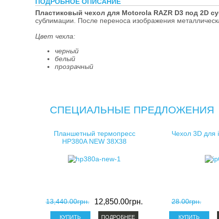
ПОДРОБНОЕ ОПИСАНИЕ
косметички д
Пластиковый чехол для Motorola RAZR D3 под 2D с
сублимации. После переноса изображения металлическа
клатчи для с
Цвет чехла:
черный
белый
прозрачный
СПЕЦИАЛЬНЫЕ ПРЕДЛОЖЕНИЯ
Планшетный термопресс
Чехол 3D для 
HP380A NEW 38X38
13,440.00грн.
12,850.00грн.
28.00грн.
ПОДРОБНЕЕ