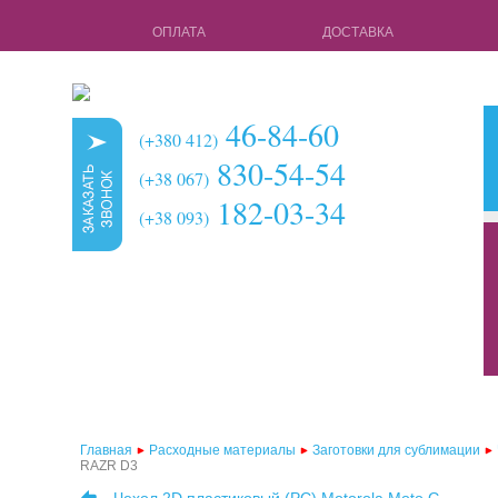
ОПЛАТА
ДОСТАВКА
46-84-60
(+380 412)
830-54-54
(+38 067)
182-03-34
(+38 093)
кружки для с
чехлы для 3d 
чехлы для 3d
чехлы для 2d
чехлы для 2d
Главная
Расходные материалы
Заготовки для сублимации
RAZR D3
чехлы для 2d