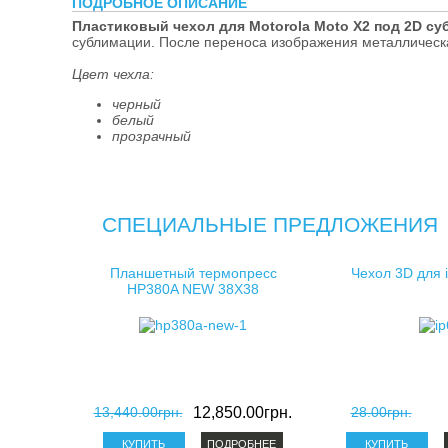
ПОДРОБНОЕ ОПИСАНИЕ
косметички д
Пластиковый чехол для Motorola Moto X2 под 2D с
сублимации. После переноса изображения металлическа
клатчи для с
Цвет чехла:
черный
белый
прозрачный
СПЕЦИАЛЬНЫЕ ПРЕДЛОЖЕНИЯ
Планшетный термопресс
Чехол 3D для 
HP380A NEW 38X38
13,440.00грн.
12,850.00грн.
28.00грн.
ПОДРОБНЕЕ