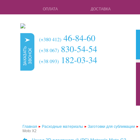
ОПЛАТА
ДОСТАВКА
46-84-60
(+380 412)
830-54-54
(+38 067)
182-03-34
(+38 093)
кружки для с
чехлы для 3d 
чехлы для 3d
чехлы для 2d
чехлы для 2d
Главная
Расходные материалы
Заготовки для сублимации
Moto X2
чехлы для 2d