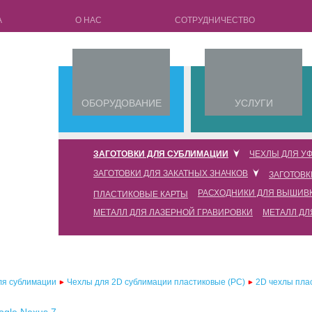
А
О НАС
СОТРУДНИЧЕСТВО
ОБОРУДОВАНИЕ
УСЛУГИ
ЗАГОТОВКИ ДЛЯ СУБЛИМАЦИИ
ЧЕХЛЫ ДЛЯ УФ
ЗАГОТОВКИ ДЛЯ ЗАКАТНЫХ ЗНАЧКОВ
ЗАГОТОВК
кружки для сублимации
чехлы для уф печати силик
РАСХОДНИКИ ДЛЯ ВЫШИВ
ПЛАСТИКОВЫЕ КАРТЫ
заготовки 25мм
чехлы для 3d сублимации full edge
чехлы для уф печати силик
МЕТАЛЛ ДЛЯ ЛАЗЕРНОЙ ГРАВИРОВКИ
МЕТАЛЛ ДЛ
флизелин водорастворимый
заготовки 32мм
чехлы для 3d сублимации
чехлы для уф печати силик
пленка водорастворимая
заготовки 44мм
чехлы для 2d сублимации силиконовые (tpu) с пластиковой пластиной
чехлы для уф печати силик
нитка водорастворимая
заготовки 58мм
чехлы для 2d сублимации силиконовые (tpu) с металлической пластиной
чехлы для уф печати силик
ля сублимации
Чехлы для 2D сублимации пластиковые (PC)
2D чехлы пла
заготовки 75мм
чехлы для 2d сублимации пластиковые (pc)