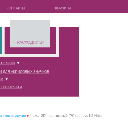
КОНТАКТЫ
КОРЗИНА
РАСХОДНИКИ
 ПЕЧАТИ
И ДЛЯ АКРИЛОВЫХ ЗНАЧКОВ
оновые прозрачные
КИ
оновые черные
Я УФ ПЕЧАТИ
оновые красные
оновые розовые
оновые белые
стиковые другие
Чехол 2D пластиковый (PC) Lenovo K5 Note