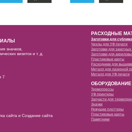
РАСХОДНЫЕ МА
Заготовки для сублим
РИАЛЫ
Чехлы для УФ печати
ия значков,
Заготовки для закатных
кружки для сублимации
ических визиток и т. д.
Заготовки для акриловы
чехлы для уф печати силиконовы
Пластиковые карты
заготовки 25мм
чехлы для 3d сублимации full edg
Расходники для вышивк
чехлы для уф печати силиконовы
Металл для лазерной г
заготовки 32мм
чехлы для 3d сублимации
Металл для УФ печати
флизелин водорастворимый
я 7
чехлы для уф печати силиконовы
заготовки 44мм
ОБОРУДОВАНИЕ
чехлы для 2d сублимации силикон
пленка водорастворимая
чехлы для уф печати силиконовы
Термопрессы
заготовки 58мм
УФ принтеры
чехлы для 2d сублимации силикон
нитка водорастворимая
Запчасти для термопре
чехлы для уф печати силиконовы
3d термопрессы
Значки
заготовки 75мм
чехлы для 2d сублимации пластик
Режущие плоттеры
многофункциональные термопре
Пластиковые карты
тка сайта и Создание сайта
станки для значков
брелоки для сублимации
Памятники
термопрессы для футболок
сменные насадки
бейджи для сублимации