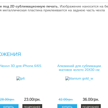
косметички для сублимации
e под 2D сублимационную печать.
Изображение наносится на б
я металлическая пластина приклеивается на заднюю часть чехла
клатчи для сублимации
ОЖЕНИЯ
Чехол 3D для iPhone 6/6S
Алюминий для сублимации
матовое золото 20X30 см
28.00грн.
23.00грн.
42.00грн.
36.00грн.
ПОДРОБНЕЕ
ПОДРОБНЕЕ