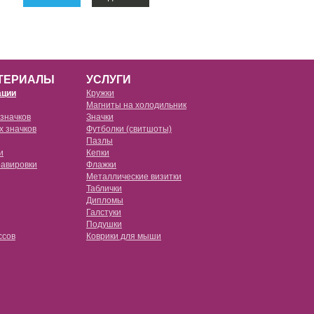
ТЕРИАЛЫ
УСЛУГИ
ации
Кружки
Магниты на холодильник
 значков
Значки
х значков
Футболки (свитшоты)
е прозрачные
Пазлы
e
и
Кепки
е черные
равировки
Флажки
Металлические визитки
е красные
Таблички
овые (tpu) с пластиковой пластиной
Дипломы
е розовые
Галстуки
Подушки
овые (tpu) с металлической пластиной
ссов
Коврики для мыши
е белые
овые (pc)
ссы