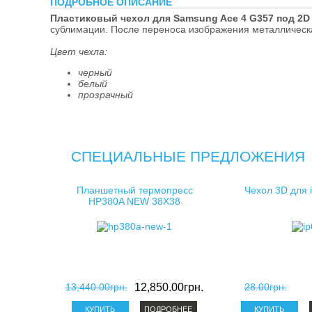
ПОДРОБНОЕ ОПИСАНИЕ
косметички д
Пластиковый чехол для Samsung Ace 4 G357 под 2D
сублимации. После переноса изображения металлическа
клатчи для с
Цвет чехла:
черный
белый
прозрачный
СПЕЦИАЛЬНЫЕ ПРЕДЛОЖЕНИЯ
Планшетный термопресс
Чехол 3D для 
HP380A NEW 38X38
13,440.00грн.
12,850.00грн.
28.00грн.
ПОДРОБНЕЕ