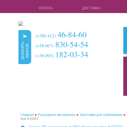
ОПЛАТА
ДОСТАВКА
46-84-60
(+380 412)
830-54-54
(+38 067)
182-03-34
(+38 093)
кружки для с
чехлы для 3d 
чехлы для 3d
чехлы для 2d
чехлы для 2d
Главная
Расходные материалы
Заготовки для сублимации
Ace 4 G357
чехлы для 2d