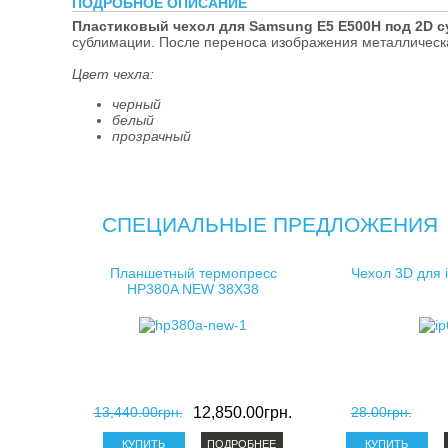
ПОДРОБНОЕ ОПИСАНИЕ
косметички д
Пластиковый чехол для Samsung E5 E500H под 2D 
сублимации. После переноса изображения металлическа
клатчи для с
Цвет чехла:
черный
белый
прозрачный
СПЕЦИАЛЬНЫЕ ПРЕДЛОЖЕНИЯ
Планшетный термопресс
Чехол 3D для 
HP380A NEW 38X38
13,440.00грн.
12,850.00грн.
28.00грн.
ПОДРОБНЕЕ