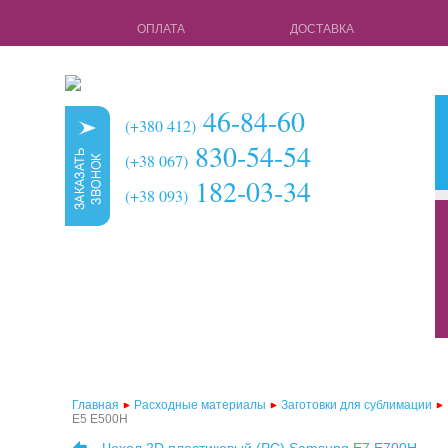
ОПЛАТА
ДОСТАВКА
46-84-60
(+380 412)
830-54-54
(+38 067)
182-03-34
(+38 093)
кружки для с
чехлы для 3d 
чехлы для 3d
чехлы для 2d
чехлы для 2d
Главная
Расходные материалы
Заготовки для сублимации
E5 E500H
чехлы для 2d