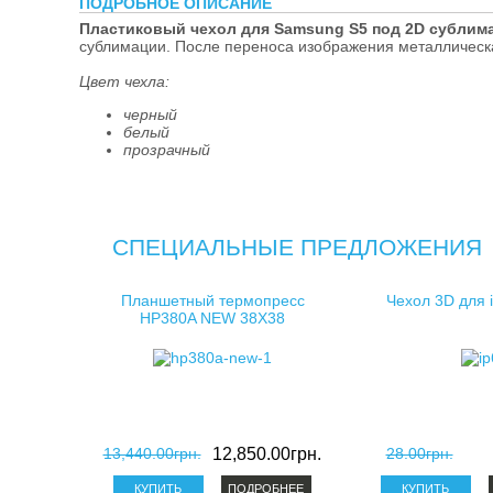
ПОДРОБНОЕ ОПИСАНИЕ
косметички д
Пластиковый чехол для Samsung S5 под 2D сублим
сублимации. После переноса изображения металлическа
клатчи для с
Цвет чехла:
черный
белый
прозрачный
СПЕЦИАЛЬНЫЕ ПРЕДЛОЖЕНИЯ
Планшетный термопресс
Чехол 3D для 
HP380A NEW 38X38
13,440.00грн.
12,850.00грн.
28.00грн.
ПОДРОБНЕЕ