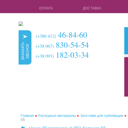
ОПЛАТА
ДОСТАВКА
46-84-60
(+380 412)
830-54-54
(+38 067)
182-03-34
(+38 093)
кружки для с
чехлы для 3d 
чехлы для 3d
чехлы для 2d
чехлы для 2d
Главная
Расходные материалы
Заготовки для сублимации
S5
чехлы для 2d