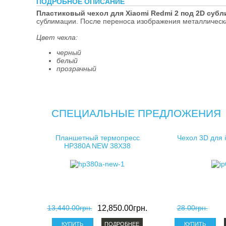
ПОДРОБНОЕ ОПИСАНИЕ
косметички д
Пластиковый чехол для Xiaomi Redmi 2 под 2D суб
сублимации. После переноса изображения металлическа
клатчи для с
Цвет чехла:
черный
белый
прозрачный
СПЕЦИАЛЬНЫЕ ПРЕДЛОЖЕНИЯ
Планшетный термопресс
Чехол 3D для 
HP380A NEW 38X38
13,440.00грн.
12,850.00грн.
28.00грн.
ПОДРОБНЕЕ