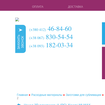
ОПЛАТА
ДОСТАВКА
46-84-60
(+380 412)
830-54-54
(+38 067)
182-03-34
(+38 093)
кружки для с
чехлы для 3d 
чехлы для 3d
чехлы для 2d
чехлы для 2d
Главная
Расходные материалы
Заготовки для сублимации
2
чехлы для 2d