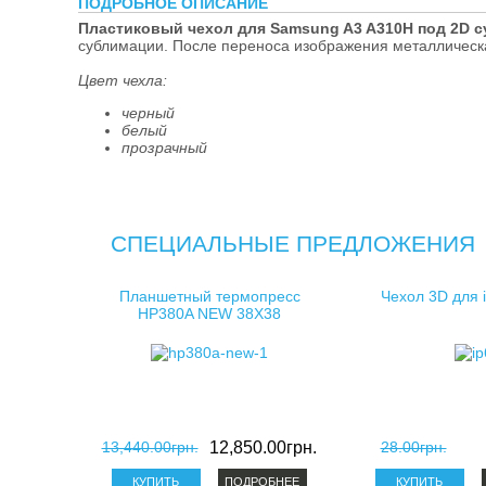
ПОДРОБНОЕ ОПИСАНИЕ
косметички д
Пластиковый чехол для Samsung A3 A310H под 2D 
сублимации. После переноса изображения металлическа
клатчи для с
Цвет чехла:
черный
белый
прозрачный
СПЕЦИАЛЬНЫЕ ПРЕДЛОЖЕНИЯ
Планшетный термопресс
Чехол 3D для 
HP380A NEW 38X38
13,440.00грн.
12,850.00грн.
28.00грн.
ПОДРОБНЕЕ