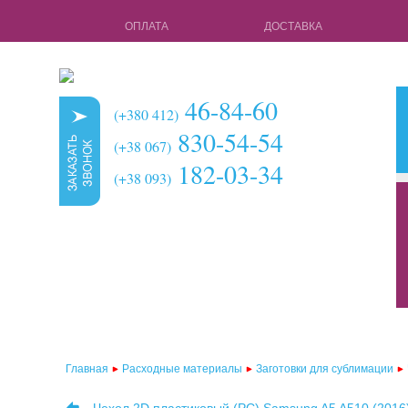
ОПЛАТА
ДОСТАВКА
46-84-60
(+380 412)
830-54-54
(+38 067)
182-03-34
(+38 093)
кружки для с
чехлы для 3d 
чехлы для 3d
чехлы для 2d
чехлы для 2d
Главная
Расходные материалы
Заготовки для сублимации
чехлы для 2d