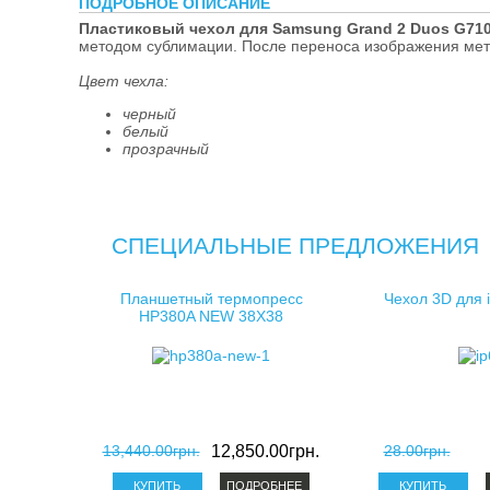
ПОДРОБНОЕ ОПИСАНИЕ
косметички д
Пластиковый чехол для Samsung Grand 2 Duos G710
методом сублимации. После переноса изображения мет
клатчи для с
Цвет чехла:
черный
белый
прозрачный
СПЕЦИАЛЬНЫЕ ПРЕДЛОЖЕНИЯ
Планшетный термопресс
Чехол 3D для 
HP380A NEW 38X38
13,440.00грн.
12,850.00грн.
28.00грн.
ПОДРОБНЕЕ