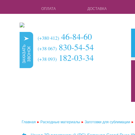
ОПЛАТА
ДОСТАВКА
46-84-60
(+380 412)
830-54-54
(+38 067)
182-03-34
(+38 093)
кружки для с
чехлы для 3d 
чехлы для 3d
чехлы для 2d
чехлы для 2d
Главная
Расходные материалы
Заготовки для сублимации
чехлы для 2d