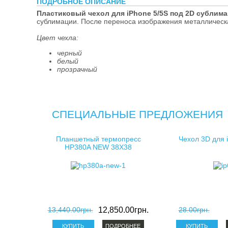
ПОДРОБНОЕ ОПИСАНИЕ
косметички д
Пластиковый чехол для iPhone 5/5S под 2D сублима
сублимации. После переноса изображения металлическа
клатчи для с
Цвет чехла:
черный
белый
прозрачный
СПЕЦИАЛЬНЫЕ ПРЕДЛОЖЕНИЯ
Планшетный термопресс
Чехол 3D для 
HP380A NEW 38X38
13,440.00грн.
12,850.00грн.
28.00грн.
ПОДРОБНЕЕ