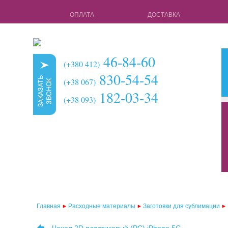
ОПЛАТА
ДОСТАВКА
46-84-60
(+380 412)
830-54-54
(+38 067)
182-03-34
(+38 093)
кружки для с
чехлы для 3d 
чехлы для 3d
чехлы для 2d
чехлы для 2d
Главная
Расходные материалы
Заготовки для сублимации
чехлы для 2d