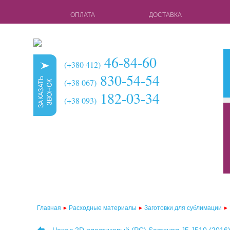
ОПЛАТА
ДОСТАВКА
46-84-60
(+380 412)
830-54-54
(+38 067)
182-03-34
(+38 093)
кружки для с
чехлы для 3d 
чехлы для 3d
чехлы для 2d
чехлы для 2d
Главная
Расходные материалы
Заготовки для сублимации
чехлы для 2d