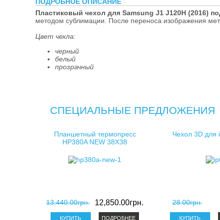
ПОДРОБНОЕ ОПИСАНИЕ
косметички д
Пластиковый чехол для Samsung J1 J120H (2016) п
методом сублимации. После переноса изображения мет
клатчи для с
Цвет чехла:
черный
белый
прозрачный
СПЕЦИАЛЬНЫЕ ПРЕДЛОЖЕНИЯ
Планшетный термопресс
Чехол 3D для 
HP380A NEW 38X38
13,440.00грн.
12,850.00грн.
28.00грн.
ПОДРОБНЕЕ