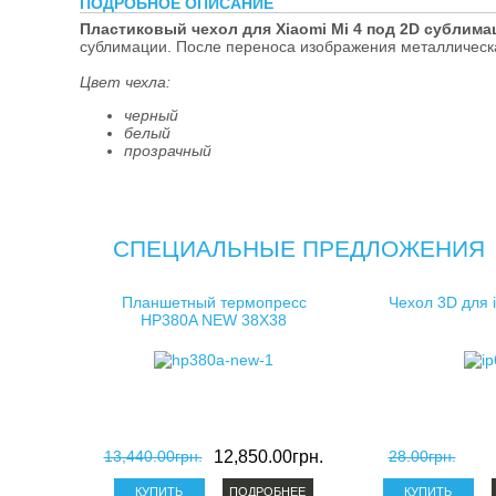
ПОДРОБНОЕ ОПИСАНИЕ
косметички д
Пластиковый чехол для Xiaomi Mi 4 под 2D сублима
сублимации. После переноса изображения металлическа
клатчи для с
Цвет чехла:
черный
белый
прозрачный
СПЕЦИАЛЬНЫЕ ПРЕДЛОЖЕНИЯ
Планшетный термопресс
Чехол 3D для 
HP380A NEW 38X38
13,440.00грн.
12,850.00грн.
28.00грн.
ПОДРОБНЕЕ