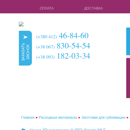
ОПЛАТА
ДОСТАВКА
46-84-60
(+380 412)
830-54-54
(+38 067)
182-03-34
(+38 093)
кружки для с
чехлы для 3d 
чехлы для 3d
чехлы для 2d
чехлы для 2d
Главная
Расходные материалы
Заготовки для сублимации
чехлы для 2d