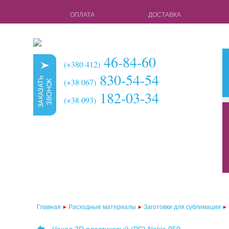
ОПЛАТА
ДОСТАВКА
46-84-60
(+380 412)
830-54-54
(+38 067)
182-03-34
(+38 093)
кружки для с
чехлы для 3d 
чехлы для 3d
чехлы для 2d
чехлы для 2d
Главная
Расходные материалы
Заготовки для сублимации
чехлы для 2d