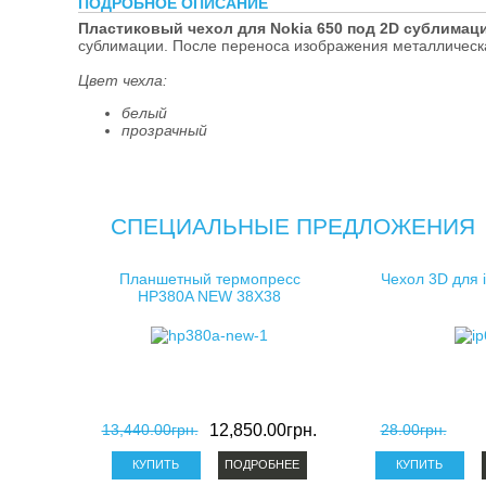
ПОДРОБНОЕ ОПИСАНИЕ
косметички д
Пластиковый чехол для Nokia 650 под 2D сублимац
сублимации. После переноса изображения металлическа
клатчи для с
Цвет чехла:
белый
прозрачный
СПЕЦИАЛЬНЫЕ ПРЕДЛОЖЕНИЯ
Планшетный термопресс
Чехол 3D для 
HP380A NEW 38X38
13,440.00грн.
12,850.00грн.
28.00грн.
ПОДРОБНЕЕ