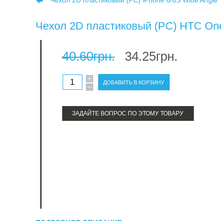
Чехол 2D пластиковый (PC) iPhone 6/6S Wide Angle
брелоки для 
Чехол 2D пластиковый (PC) HTC On
бейджи для с
часы для суб
40.60грн.
34.25грн.
подушки для 
пазлы для су
коврики для
металл для с
ЗАДАЙТЕ ВОПРОС ПО ЭТОМУ ТОВАРУ
металлически
магниты для 
обложки на п
чехлы на ноу
медали для с
блокноты для