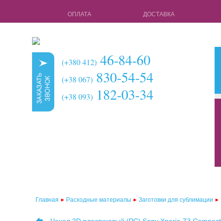
ОПЛАТА
ДОСТАВКА
46-84-60
(+380 412)
830-54-54
(+38 067)
182-03-34
(+38 093)
кружки для с
чехлы для 3d 
чехлы для 3d
чехлы для 2d
чехлы для 2d
Главная
Расходные материалы
Заготовки для сублимации
чехлы для 2d