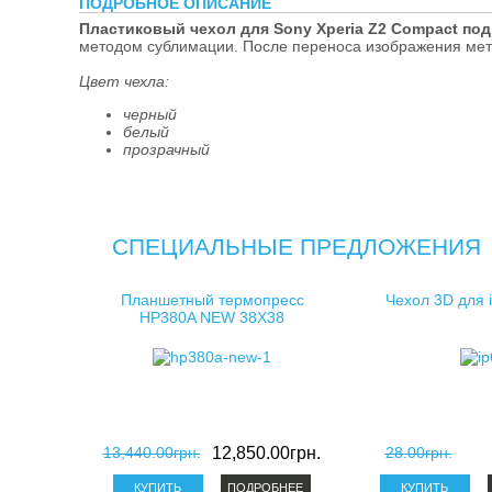
ПОДРОБНОЕ ОПИСАНИЕ
косметички д
Пластиковый чехол для Sony Xperia Z2 Compact по
методом сублимации. После переноса изображения мет
клатчи для с
Цвет чехла:
черный
белый
прозрачный
СПЕЦИАЛЬНЫЕ ПРЕДЛОЖЕНИЯ
Планшетный термопресс
Чехол 3D для 
HP380A NEW 38X38
13,440.00грн.
12,850.00грн.
28.00грн.
ПОДРОБНЕЕ