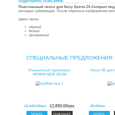
ПОДРОБНОЕ ОПИСАНИЕ
косметички д
Пластиковый чехол для Sony Xperia Z5 Compact по
методом сублимации. После переноса изображения мет
клатчи для с
Цвет чехла:
черный
белый
прозрачный
СПЕЦИАЛЬНЫЕ ПРЕДЛОЖЕНИЯ
Планшетный термопресс
Чехол 3D для 
HP380A NEW 38X38
13,440.00грн.
12,850.00грн.
28.00грн.
ПОДРОБНЕЕ