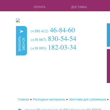
ОПЛАТА
ДОСТАВКА
46-84-60
(+380 412)
830-54-54
(+38 067)
182-03-34
(+38 093)
кружки для с
чехлы для 3d 
чехлы для 3d
чехлы для 2d
чехлы для 2d
Главная
Расходные материалы
Заготовки для сублимации
чехлы для 2d