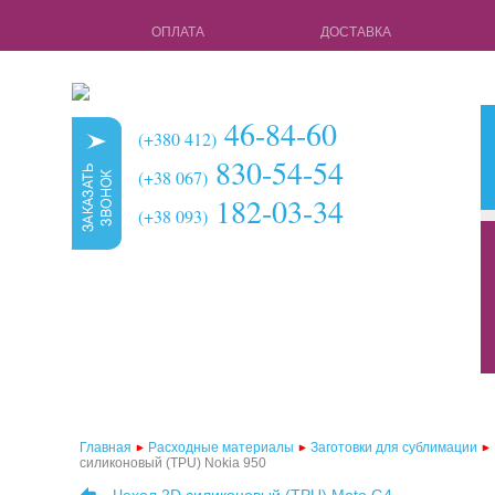
ОПЛАТА
ДОСТАВКА
46-84-60
(+380 412)
830-54-54
(+38 067)
182-03-34
(+38 093)
кружки для с
чехлы для 3d 
чехлы для 3d
чехлы для 2d
чехлы для 2d
Главная
Расходные материалы
Заготовки для сублимации
силиконовый (TPU) Nokia 950
чехлы для 2d