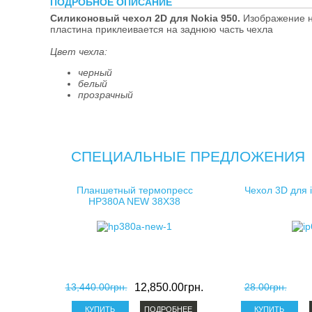
ПОДРОБНОЕ ОПИСАНИЕ
косметички д
Силиконовый чехол 2D для Nokia 950.
Изображение н
пластина приклеивается на заднюю часть чехла
клатчи для с
Цвет чехла:
черный
белый
прозрачный
СПЕЦИАЛЬНЫЕ ПРЕДЛОЖЕНИЯ
Планшетный термопресс
Чехол 3D для 
HP380A NEW 38X38
13,440.00грн.
12,850.00грн.
28.00грн.
ПОДРОБНЕЕ