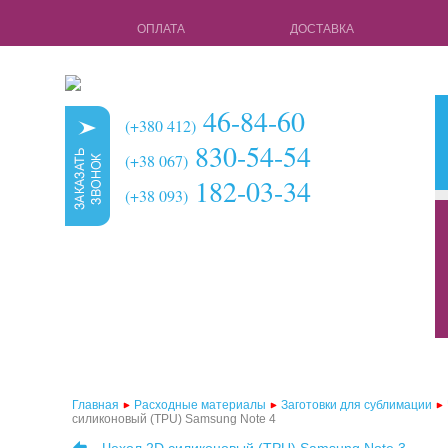
ОПЛАТА
ДОСТАВКА
46-84-60
(+380 412)
830-54-54
(+38 067)
182-03-34
(+38 093)
кружки для с
чехлы для 3d 
чехлы для 3d
чехлы для 2d
чехлы для 2d
Главная
Расходные материалы
Заготовки для сублимации
силиконовый (TPU) Samsung Note 4
чехлы для 2d