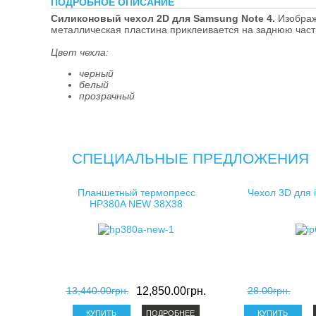
ПОДРОБНОЕ ОПИСАНИЕ
косметички д
Силиконовый чехол 2D для Samsung Note 4.
Изображ
металлическая пластина приклеивается на заднюю част
клатчи для с
Цвет чехла:
черный
белый
прозрачный
СПЕЦИАЛЬНЫЕ ПРЕДЛОЖЕНИЯ
Планшетный термопресс
Чехол 3D для 
HP380A NEW 38X38
13,440.00грн.
12,850.00грн.
28.00грн.
ПОДРОБНЕЕ