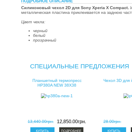
ПОДРОБНОЕ ОПИСАНИЕ
косметички д
Силиконовый чехол 2D для Sony Xperia X Сompact.
И
металлическая пластина приклеивается на заднюю част
клатчи для с
Цвет чехла:
черный
белый
прозрачный
СПЕЦИАЛЬНЫЕ ПРЕДЛОЖЕНИЯ
Планшетный термопресс
Чехол 3D для 
HP380A NEW 38X38
13,440.00грн.
12,850.00грн.
28.00грн.
ПОДРОБНЕЕ