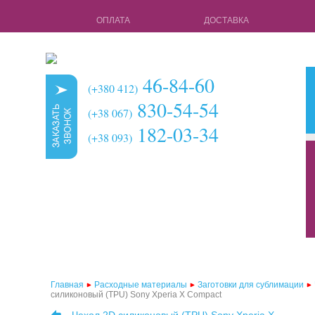
ОПЛАТА
ДОСТАВКА
46-84-60
(+380 412)
830-54-54
(+38 067)
182-03-34
(+38 093)
кружки для с
чехлы для 3d 
чехлы для 3d
чехлы для 2d
чехлы для 2d
Главная
Расходные материалы
Заготовки для сублимации
силиконовый (TPU) Sony Xperia X Сompact
чехлы для 2d