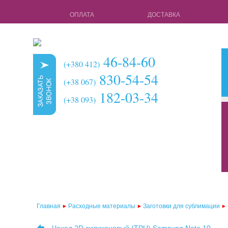
ОПЛАТА
ДОСТАВКА
46-84-60
(+380 412)
830-54-54
(+38 067)
182-03-34
(+38 093)
кружки для с
чехлы для 3d 
чехлы для 3d
чехлы для 2d
чехлы для 2d
Главная
Расходные материалы
Заготовки для сублимации
чехлы для 2d