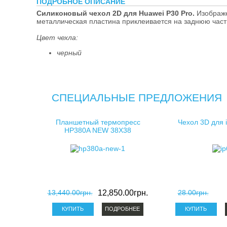
ПОДРОБНОЕ ОПИСАНИЕ
косметички д
Силиконовый чехол 2D для Huawei P30 Pro.
Изображе
металлическая пластина приклеивается на заднюю част
клатчи для с
Цвет чехла:
черный
СПЕЦИАЛЬНЫЕ ПРЕДЛОЖЕНИЯ
Планшетный термопресс
Чехол 3D для 
HP380A NEW 38X38
13,440.00грн.
12,850.00грн.
28.00грн.
ПОДРОБНЕЕ