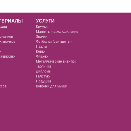
ТЕРИАЛЫ
УСЛУГИ
ации
Кружки
Магниты на холодильник
 значков
Значки
х значков
Футболки (свитшоты)
е прозрачные
Пазлы
e
и
Кепки
е черные
равировки
Флажки
Металлические визитки
е красные
Таблички
овые (tpu) с пластиковой пластиной
Дипломы
е розовые
Галстуки
Подушки
овые (tpu) с металлической пластиной
ссов
Коврики для мыши
е белые
овые (pc)
ссы