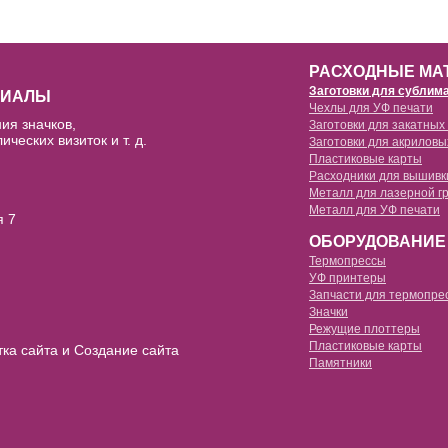
РАСХОДНЫЕ МА
Заготовки для сублим
РИАЛЫ
Чехлы для УФ печати
ия значков,
Заготовки для закатных
кружки для сублимации
ических визиток и т. д.
Заготовки для акриловы
чехлы для уф печати силиконовы
Пластиковые карты
заготовки 25мм
чехлы для 3d сублимации full edg
Расходники для вышивк
чехлы для уф печати силиконовы
Металл для лазерной г
заготовки 32мм
чехлы для 3d сублимации
Металл для УФ печати
флизелин водорастворимый
я 7
чехлы для уф печати силиконовы
заготовки 44мм
ОБОРУДОВАНИЕ
чехлы для 2d сублимации силикон
пленка водорастворимая
чехлы для уф печати силиконовы
Термопрессы
заготовки 58мм
УФ принтеры
чехлы для 2d сублимации силикон
нитка водорастворимая
Запчасти для термопре
чехлы для уф печати силиконовы
3d термопрессы
Значки
заготовки 75мм
чехлы для 2d сублимации пластик
Режущие плоттеры
многофункциональные термопре
Пластиковые карты
тка сайта и Создание сайта
станки для значков
брелоки для сублимации
Памятники
термопрессы для футболок
сменные насадки
бейджи для сублимации
термопрессы для кружек
высечки
часы для сублимации