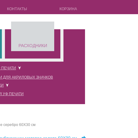
КОНТАКТЫ
КОРЗИНА
РАСХОДНИКИ
 ПЕЧАТИ
И ДЛЯ АКРИЛОВЫХ ЗНАЧКОВ
оновые прозрачные
КИ
оновые черные
Я УФ ПЕЧАТИ
оновые красные
оновые розовые
оновые белые
е серебро 60X30 см