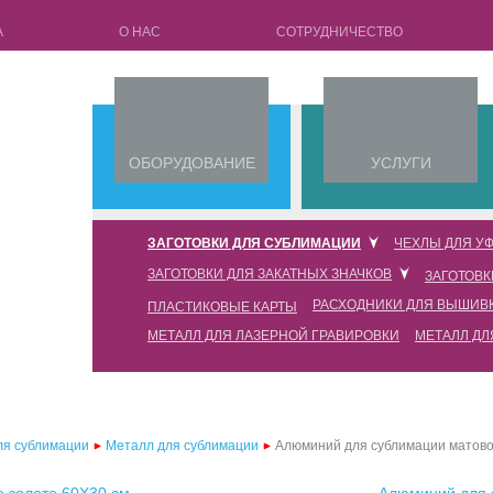
А
О НАС
СОТРУДНИЧЕСТВО
ОБОРУДОВАНИЕ
УСЛУГИ
ЗАГОТОВКИ ДЛЯ СУБЛИМАЦИИ
ЧЕХЛЫ ДЛЯ УФ
ЗАГОТОВКИ ДЛЯ ЗАКАТНЫХ ЗНАЧКОВ
ЗАГОТОВК
кружки для сублимации
чехлы для уф печати силик
РАСХОДНИКИ ДЛЯ ВЫШИВ
ПЛАСТИКОВЫЕ КАРТЫ
заготовки 25мм
чехлы для 3d сублимации full edge
чехлы для уф печати силик
МЕТАЛЛ ДЛЯ ЛАЗЕРНОЙ ГРАВИРОВКИ
МЕТАЛЛ ДЛ
флизелин водорастворимый
заготовки 32мм
чехлы для 3d сублимации
чехлы для уф печати силик
пленка водорастворимая
заготовки 44мм
чехлы для 2d сублимации силиконовые (tpu) с пластиковой пластиной
чехлы для уф печати силик
нитка водорастворимая
заготовки 58мм
чехлы для 2d сублимации силиконовые (tpu) с металлической пластиной
чехлы для уф печати силик
ля сублимации
Металл для сублимации
Алюминий для сублимации матово
заготовки 75мм
чехлы для 2d сублимации пластиковые (pc)