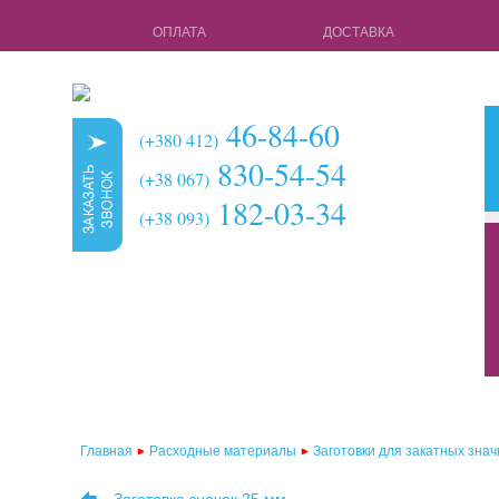
ОПЛАТА
ДОСТАВКА
46-84-60
(+380 412)
830-54-54
(+38 067)
182-03-34
(+38 093)
кружки для 
чехлы для 3d
чехлы для 3
чехлы для 2d
чехлы для 2
Главная
Расходные материалы
Заготовки для закатных знач
чехлы для 2d