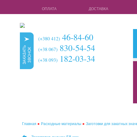
ОПЛАТА
ДОСТАВКА
46-84-60
(+380 412)
830-54-54
(+38 067)
182-03-34
(+38 093)
кружки для 
чехлы для 3d
чехлы для 3
чехлы для 2d
чехлы для 2
Главная
Расходные материалы
Заготовки для закатных знач
чехлы для 2d